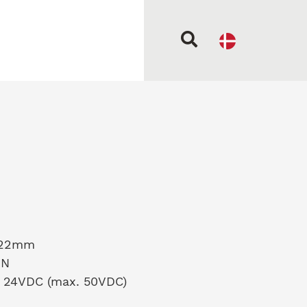
x22mm
0N
 24VDC (max. 50VDC)