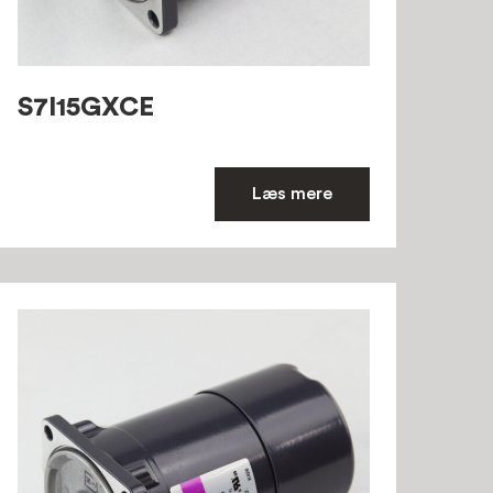
S7I15GXCE
Læs mere